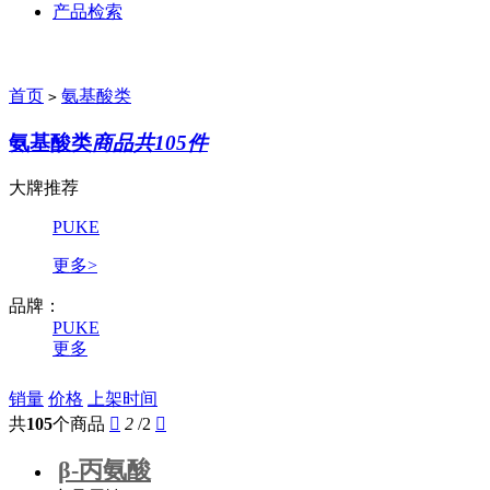
产品检索
首页
氨基酸类
>
氨基酸类
商品共105件
大牌推荐
PUKE
更多>
品牌：
PUKE
更多
销量
价格
上架时间
共
105
个商品

2
/2

β-丙氨酸