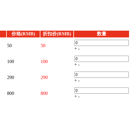
价格(RMB)
折扣价(RMB)
数量
50
50
+
-
100
100
+
-
290
290
+
-
800
800
+
-