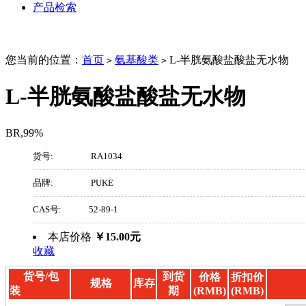
产品检索
您当前的位置：
首页
氨基酸类
L-半胱氨酸盐酸盐无水物
>
>
L-半胱氨酸盐酸盐无水物
BR,99%
货号:
RA1034
品牌:
PUKE
CAS号:
52-89-1
本店价格
￥15.00元
收藏
货号/包
到货
价格
折扣价
规格
库存
装
期
(RMB)
(RMB)