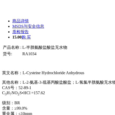
商品详情
MSDS与安全信息
质检报告
15.00
购 买
产品名称 :
L-半胱氨酸盐酸盐无水物
货号:
RA1034
英文名称：L-Cysteine Hydrochloride Anhydrous
其他名称：L-2-氨基-3-巯基丙酸盐酸盐；L-氢氯半胱氨酸无水
CAS号：52-89-1
C
H
NO
S•HCl =157.62
3
7
2
级别：BR
含量：≥99.0%
重金属：≤10ppm