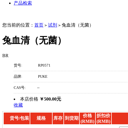
产品检索
您当前的位置：
首页
试剂
兔血清（无菌）
>
>
兔血清（无菌）
BR
货号:
RP0571
品牌:
PUKE
CAS号:
--
本店价格
￥500.00元
收藏
价格
折扣价
货号/包装
规格
库存
到货期
(RMB)
(RMB)