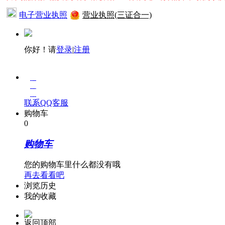
电子营业执照
营业执照(三证合一)
你好！请
登录
|
注册
在
线
客
联系QQ客服
服
购物车
0
购物车
您的购物车里什么都没有哦
再去看看吧
浏览历史
我的收藏
返回顶部