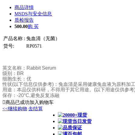
商品详情
MSDS与安全信息
质检报告
500.00
购 买
产品名称 :
兔血清（无菌）
货号:
RP0571
英文名称：
Rabbit Serum
级别：
BR
细胞生长：优
性状
(
以下信息仅供参考
)
：
兔血清是采用健康兔血液为原料加
用途：
本品仅供科研，不得用于其它用途。
(
以下用途仅供参考
保存：
-20°C,避免反复冻融

商品已成功加入购物车
<<继续购物
去结算
20000+现货
现货当日发货
品质保证
满百包邮