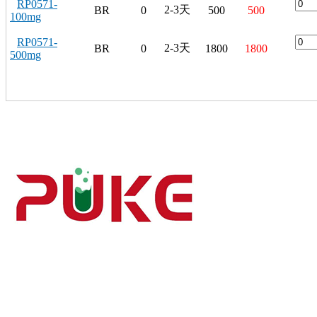
RP0571-
2-3天
BR
0
500
500
100mg
RP0571-
2-3天
BR
0
1800
1800
500mg