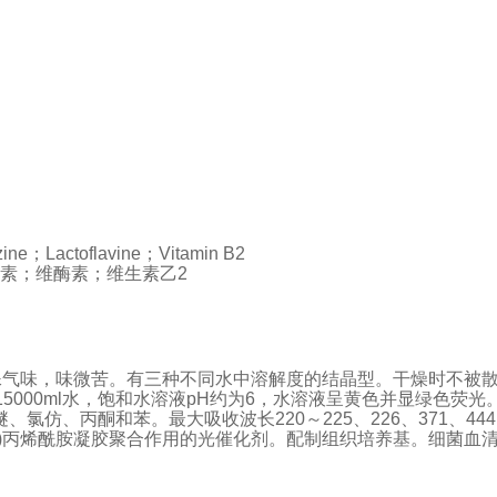
zine
；
Lactoflavine
；
Vitamin B2
素；维酶素；维生素乙
2
殊气味，味微苦。有三种不同水中溶解度的结晶型。干燥时不被
15000ml
水，饱和水溶液
pH
约为
6
，水溶液呈黄色并显绿色荧光
醚、氯仿、丙酮和苯。最大吸收波长
220
～
225
、
226
、
371
、
444
)
丙烯酰胺凝胶聚合作用的光催化剂。配制组织培养基。细菌血