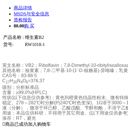
商品详情
MSDS与安全信息
质检报告
80.00
购 买
产品名称 :
维生素B2
货号:
RW1018-1
英文名称：
VB2
；
Riboflavin
；
7,8-Dimethyl-10-ribitylisoalloxa
其他名称：核黄素；
7,8-
二甲基
-10-(1'-D-
核糖基
)-
异咯嗪；乳黄
CAS
号：
83-88-5
C
H
N
O
=376.37
17
20
4
6
级别：
分析标准品
含量：
≥99.0%(HPLC)
性状
(
以下信息仅供参考
)
：黄色到橙黄色结晶性粉末。微有特
稳定。
278
～
282℃
时分解
(
约
240℃
时色变深
)
。
1G
溶于
3000
～
液（分解），微溶于环己醇、乙酸戊酯、苄醇和酚，不溶于乙
用途：本品仅供科研，不得用于其它用途。
(
以下用途仅供参考
保存：
RT
，避光

商品已成功加入购物车