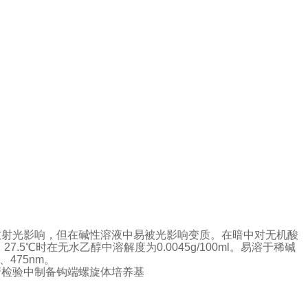
散射光影响，但在碱性溶液中易被光影响变质。在暗中对无机酸
。
27.5℃
时在无水乙醇中溶解度为
0.0045g/100ml
。易溶于稀碱
、
475nm
。
清检验中制备钩端螺旋体培养基