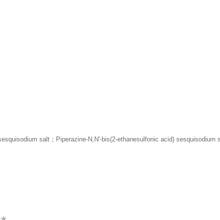
 sesquisodium salt
；
Piperazine-N,N'-bis(2-ethanesulfonic acid) sesquisodium s
于水