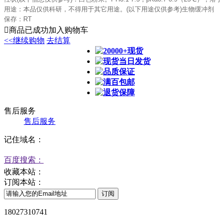
用途：本品仅供科研，不得用于其它用途。
(
以下用途仅供参考
)
生物缓冲剂
保存：
RT

商品已成功加入购物车
<<继续购物
去结算
20000+现货
现货当日发货
品质保证
满百包邮
退货保障
售后服务
售后服务
记住域名：
百度搜索：
收藏本站：
订阅本站：
18027310741