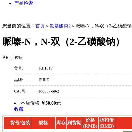
产品检索
您当前的位置：
首页
氨基酸类2
哌嗪-N，N-双（2-乙磺酸
>
>
哌嗪-N，N-双（2-乙磺酸钠）
BR，99%
货号:
RH1017
品牌:
PUKE
CAS号:
100037-69-2
本店价格
￥50.00元
收藏
价格
折扣价
货号/包装
规格
库存
到货期
(RMB)
(RMB)