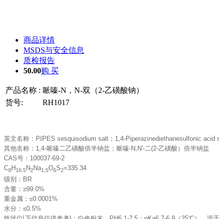
商品详情
MSDS与安全信息
质检报告
50.00
购 买
产品名称 :
哌嗪-N，N-双（2-乙磺酸钠）
货号:
RH1017
英文名称：
PIPES sesquisodium salt
；
1,4-Piperazinediethanesulfonic acid
其他名称：
1,4-
哌嗪二乙磺酸倍半钠盐；哌嗪
-N,N'-
二
(2-
乙磺酸）倍半钠盐
CAS
号：
100037-69-2
C
H
N
Na
O
S
=335.34
8
16.5
2
1.5
6
2
级别：
BR
含量：
≥99.0%
重金属：
≤0.0001%
水分：
≤0.5%
性状
(
以下信息仅供参考
)
：白色粉末。
PH6.1-7.5
；
pKa6.7-6.9
（
25℃
），溶